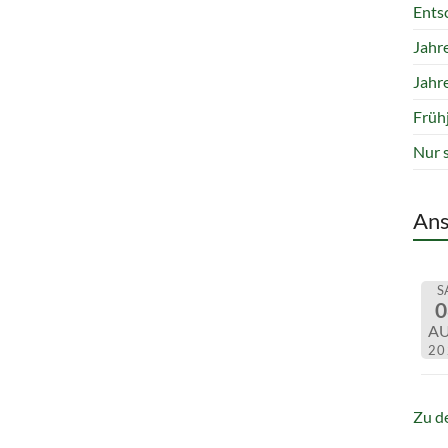
Ents
Jahr
Jahr
Früh
Nur 
Ans
S
0
AU
20
Zu d