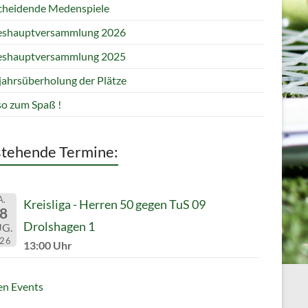
cheidende Medenspiele
eshauptversammlung 2026
eshauptversammlung 2025
jahrsüberholung der Plätze
so zum Spaß !
tehende Termine:
A.
Kreisliga - Herren 50 gegen TuS 09
8
Drolshagen 1
G.
26
13:00 Uhr
en Events